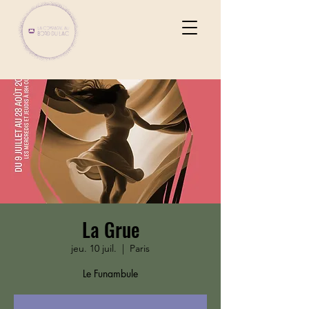
La Grue
jeu. 10 juil.
  |  
Paris
Le Funambule