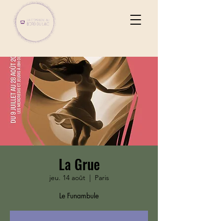
La Grue
jeu. 14 août
  |  
Paris
Le Funambule