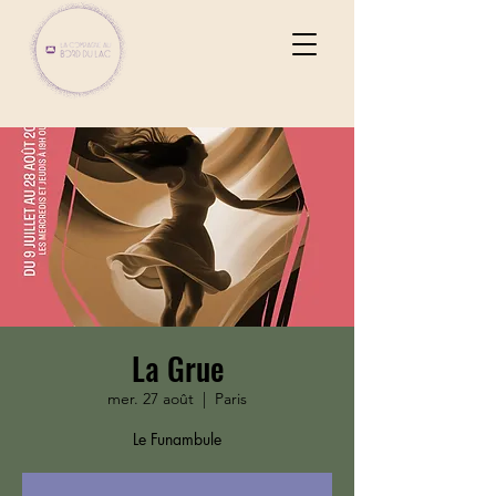
La Grue
mer. 27 août
  |  
Paris
Le Funambule